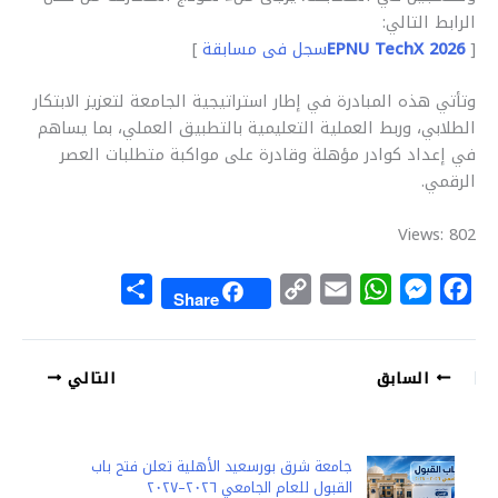
الرابط التالي:
[
EPNU TechX 2026
سجل فى مسابقة
]
وتأتي هذه المبادرة في إطار استراتيجية الجامعة لتعزيز الابتكار
الطلابي، وربط العملية التعليمية بالتطبيق العملي، بما يساهم
في إعداد كوادر مؤهلة وقادرة على مواكبة متطلبات العصر
الرقمي.
Views: 802
S
C
E
W
M
F
Share
h
o
m
h
e
a
a
p
a
a
s
c
السابق
التالي
r
y
i
t
s
e
e
L
l
s
e
b
i
A
n
o
جامعة شرق بورسعيد الأهلية تعلن فتح باب
n
p
g
o
القبول للعام الجامعي ٢٠٢٦–٢٠٢٧