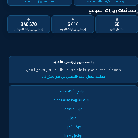
epnu.itm@gmail.com
studentaffairs@epnu.edu.eg
إحصائيات زيارات الموقع
◆
♟
◉
340٬570
6٬414
60
متصل الآن
جامعة شرق بورسعيد الأهلية
جامعة أهلية حديثة تقدم تعليماً جامعياً مرتبطاً بالمستقبل وسوق العمل.
مواعيدالعمل:
الأحد-الخميس من 9ص وحتى 3 م
البرامج الأكاديمية
سياسة الشروط والاستخدام
عن الجامعة
القبول
مركز الأخبار
تواصل معنا