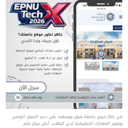
r
y
i
t
s
e
e
L
l
s
e
b
i
A
n
o
n
p
g
o
k
p
e
k
r
في إطار حرص جامعة شرق بورسعيد على دعم التحول الرقمي
وتعزيز المهارات التطبيقية لدى الطلاب، أعلن مركز نظم