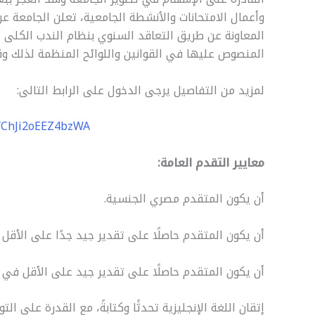
r
y
i
t
s
e
وأعمال الامتحانات والأنشطة الجامعية، تعلن الجامعة ع
e
L
l
s
e
b
المعاونة عن طريق التعاقد السنوي بنظام الندب الكلى أ
i
A
n
o
المنصوص عليها في القوانين واللوائح المنظمة لذلك وق
n
p
g
o
k
p
e
k
لمزيد من التفاصيل يرجى الدخول على الرابط التالى:
r
8fChJi2oEEZ4bzWA
معايير التقدم العامة:
أن يكون المتقدم مصري الجنسية.
أن يكون المتقدم حاصلًا على تقدير جيد جدًا على الأقل 
أن يكون المتقدم حاصلًا على تقدير جيد على الأقل في
إتقان اللغة الإنجليزية تحدثًا وكتابةً، مع القدرة على ال