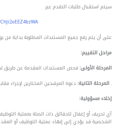
سيتم استقبال طلبات التقدم عبر
8fChJi2oEEZ4bzWA
على أن يتم رفع جميع المستندات المطلوبة بداية من يوم 23 ديسمبر 2024 وحتى 3يناير 25
مراحل التقييم:
المرحلة الأولى:
فحص المستندات المقدمة عن طريق لجنة
.
المرحلة الثانية:
دعوة المرشحين المختارين لإجراء مقا
إخلاء مسؤولية:
أي تحريف أو إغفال للحقائق ذات الصلة بعملية التوظيف ف
الشخصية قد يؤدي إلى إنهاء عملية التوظيف أو العقد، با