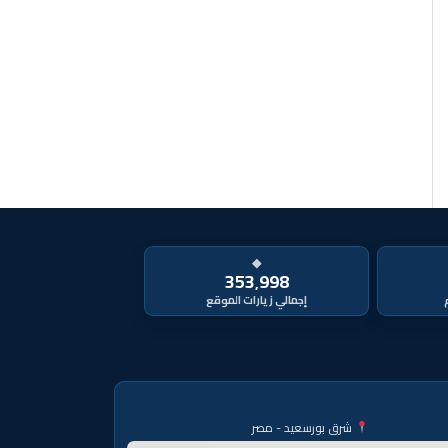
◆
353٬998
شرق بورسعيد - مصر