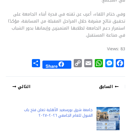
في المجتمع.
وفي ختام اللقاء، أعرب عن ثقته في قدرة أبناء الجامعة على
تحقيق نتائج مشرفة خلال المراحل المقبلة من المسابقة، مؤكدًا
استمرار دعم الجامعة لطلابها المتميزين وإيمانها بدور الشباب
في صناعة المستقبل.
Views: 83
S
C
E
W
M
F
Share
h
o
m
h
e
a
a
p
a
a
s
c
السابق
التالي
r
y
i
t
s
e
e
L
l
s
e
b
i
A
n
o
جامعة شرق بورسعيد الأهلية تعلن فتح باب
n
p
g
o
القبول للعام الجامعي ٢٠٢٦–٢٠٢٧
k
p
e
k
r