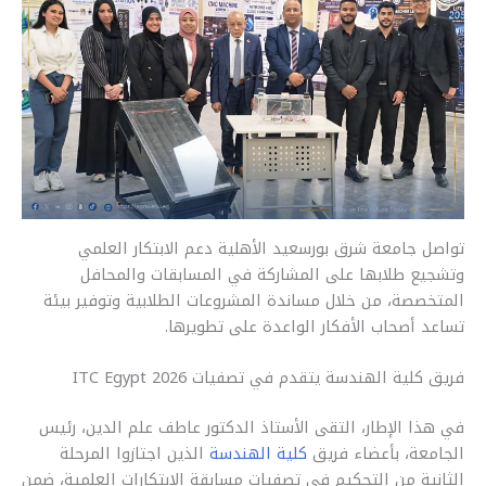
r
y
i
t
s
e
e
L
l
s
e
b
i
A
n
o
n
p
g
o
k
p
e
k
r
تواصل جامعة شرق بورسعيد الأهلية دعم الابتكار العلمي
وتشجيع طلابها على المشاركة في المسابقات والمحافل
المتخصصة، من خلال مساندة المشروعات الطلابية وتوفير بيئة
تساعد أصحاب الأفكار الواعدة على تطويرها.
فريق كلية الهندسة يتقدم في تصفيات ITC Egypt 2026
في هذا الإطار، التقى الأستاذ الدكتور عاطف علم الدين، رئيس
الجامعة، بأعضاء فريق
كلية الهندسة
الذين اجتازوا المرحلة
الثانية من التحكيم في تصفيات مسابقة الابتكارات العلمية، ضمن