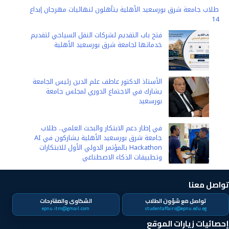
طلاب جامعة شرق بورسعيد الأهلية يتأهلون لنهائيات مهرجان إبداع
14
فتح باب التقديم لشركات النقل السياحي لتقديم
خدماتها لجامعة شرق بورسعيد الأهلية
الأستاذ الدكتور عاطف علم الدين رئيس الجامعة
يشارك في الاجتماع الدوري لمجلس جامعة
بورسعيد
في إطار دعم الابتكار والبحث العلمي.. طلاب
جامعة شرق بورسعيد الأهلية يشاركون في AI
Hackathon بالمؤتمر الدولي الأول للابتكارات
وتطبيقات الذكاء الاصطناعي
تواصل معنا
تواصل مع شؤون الطلاب
الشكاوى والمقترحات
epnu.itm@gmail.com
studentaffairs@epnu.edu.eg
إحصائيات زيارات الموقع