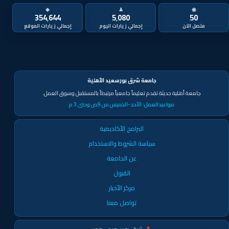
◆
♟
◉
354٬644
5٬080
50
متصل الآن
جامعة شرق بورسعيد الأهلية
جامعة أهلية حديثة تقدم تعليماً جامعياً مرتبطاً بالمستقبل وسوق العمل.
مواعيدالعمل:
الأحد-الخميس من 9ص وحتى 3 م
البرامج الأكاديمية
سياسة الشروط والاستخدام
عن الجامعة
القبول
مركز الأخبار
تواصل معنا