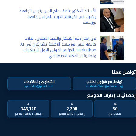
الأستاذ الدكتور عاطف علم الدين رئيس الجامعة
يشارك في الاجتماع الدوري لمجلس جامعة
بورسعيد
في إطار دعم الابتكار والبحث العلمي.. طلاب
جامعة شرق بورسعيد الأهلية يشاركون في AI
Hackathon بالمؤتمر الدولي الأول للابتكارات
وتطبيقات الذكاء الاصطناعي
تواصل معنا
تواصل مع شؤون الطلاب
الشكاوى والمقترحات
epnu.itm@gmail.com
studentaffairs@epnu.edu.eg
إحصائيات زيارات الموقع
◆
♟
◉
346٬120
2٬200
50
متصل الآن