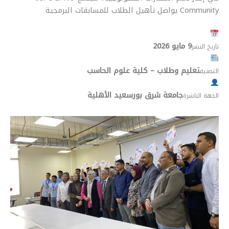
r
y
i
t
s
e
Community يواصل تأهيل الطلاب للمسابقات البرمجية
e
L
l
s
e
b
i
A
n
o
n
p
g
o
9 مايو 2026
تاريخ النشر
k
p
e
k
تعليم وطلاب – كلية علوم الحاسب
التصنيف
r
جامعة شرق بورسعيد الأهلية
الجهة الناشرة