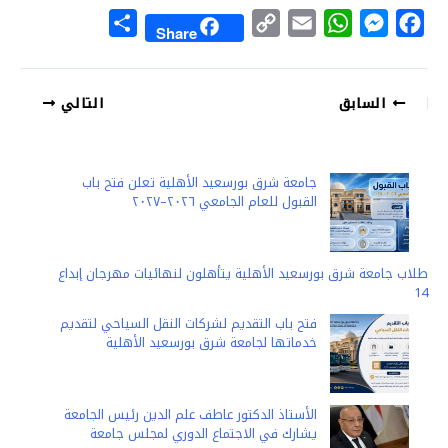
S
C
E
W
M
F
Share
h
o
m
h
e
a
a
p
a
a
s
c
السابق
التالي
r
y
i
t
s
e
e
L
l
s
e
b
i
A
n
o
جامعة شرق بورسعيد الأهلية تعلن فتح باب
n
p
g
o
القبول للعام الجامعي ٢٠٢٦–٢٠٢٧
k
p
e
k
r
طلاب جامعة شرق بورسعيد الأهلية يتأهلون لنهائيات مهرجان إبداع
14
فتح باب التقديم لشركات النقل السياحي لتقديم
خدماتها لجامعة شرق بورسعيد الأهلية
الأستاذ الدكتور عاطف علم الدين رئيس الجامعة
يشارك في الاجتماع الدوري لمجلس جامعة