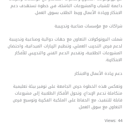
r
y
i
t
s
e
داعمة للشباب والمشروعات الناشئة، في خطوة تستهدف دعم
e
L
l
s
e
b
الابتكار وريادة الأعمال وربط الطلاب بسوق العمل.
i
A
n
o
n
p
g
o
شراكات مع مؤسسات صناعية وتدريبية
k
p
e
k
شملت البروتوكولات التعاون مع جهات دوائية وصناعية وتدريبية
r
لدعم فرص التدريب العملي، وتنظيم الزيارات الميدانية، واحتضان
المشروعات الطلابية، وتقديم الدعم الفني والتدريبي للأفكار
الابتكارية.
دعم ريادة الأعمال والابتكار
وتعكس هذه الخطوة حرص الجامعة على توفير بيئة تعليمية
متكاملة تدعم الإبداع، وتحول الأفكار الطلابية إلى مشروعات
قابلة للتنفيذ، مع الحفاظ على الملكية الفكرية وتوسيع فرص
التعاون مع سوق العمل.
Views: 44