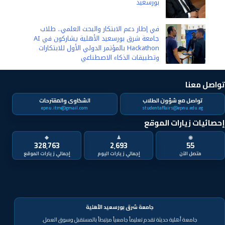
بورسعيد
في إطار دعم الابتكار والبحث العلمي.. طلاب
جامعة شرق بورسعيد الأهلية يشاركون في AI
Hackathon بالمؤتمر الدولي الأول للابتكارات
وتطبيقات الذكاء الاصطناعي
تواصل معنا
تواصل مع شؤون الطلاب
الشكاوى والمقترحات
epnu.itm@gmail.com
studentaffairs@epnu.edu.eg
إحصائيات زيارات الموقع
◆
♟
◉
328٬763
2٬693
55
متصل الآن
جامعة شرق بورسعيد الأهلية
جامعة أهلية حديثة تقدم تعليماً جامعياً مرتبطاً بالمستقبل وسوق العمل.