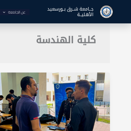
خطي
جــامعة شــرق بــورسعيد
لى
عن الجامعة
الأهليــة
لمحتوى
كلية الهندسة