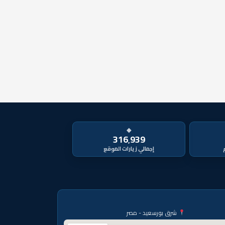
◆
316٬939
شرق بورسعيد - مصر