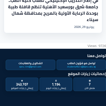
في إطار التدريب الإكلينيكي لطلاب كلية الطب..
جامعة شرق بورسعيد الأهلية تنظم قافلة طبية
بوحدة الرعاية الأولية بالمريح بمحافظة شمال
سيناء
يونيو 29, 2026
Views: 9726
تواصل معنا
تواصل مع شؤون الطلاب
الشكاوى والمقترحات
epnu.itm@gmail.com
studentaffairs@epnu.edu.eg
إحصائيات زيارات الموقع
◆
♟
◉
343٬707
1٬194
7
متصل الآن