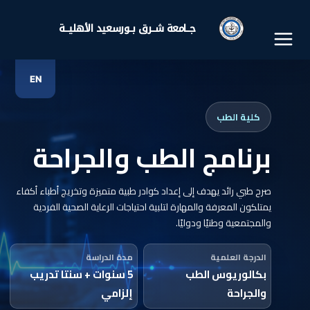
خطي
لى
جــامعة شــرق بــورسعيد الأهليــة
لمحتوى
EN
كلية الطب
برنامج الطب والجراحة
صرح طبي رائد يهدف إلى إعداد كوادر طبية متميزة وتخريج أطباء أكفاء
يمتلكون المعرفة والمهارة لتلبية احتياجات الرعاية الصحية الفردية
والمجتمعية وطنيًا ودوليًا.
الدرجة العلمية
مدة الدراسة
بكالوريوس الطب
5 سنوات + سنتا تدريب
والجراحة
إلزامي