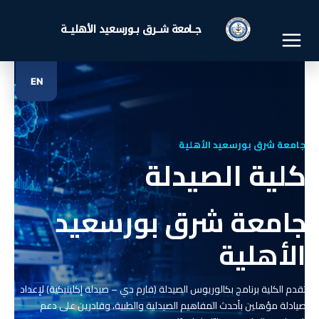
خطي
لى
جــامعة شــرق بــورسعيد الأهليــة
لمحتوى
EN
جامعة شرق بورسعيد
الأهلية
تقدم الكلية برنامج بكالوريوس الصيدلة (فارم دي – صيدلة إكلينيكية) لإعداد
صيادلة مؤهلين بأحدث المفاهيم الصيدلية والطبية، وقادرين على دعم