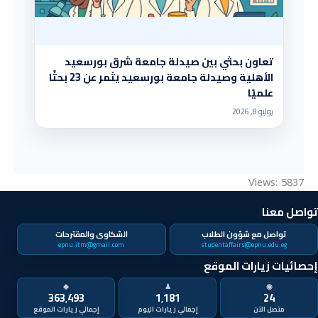
تعاون بحثي بين صيدلة جامعة شرق بورسعيد
الأهلية وصيدلة جامعة بورسعيد يثمر عن 23 بحثًا
علميًا
يوليو 8, 2026
Views: 5837
تواصل معنا
تواصل مع شؤون الطلاب
الشكاوى والمقترحات
epnu.itm@gmail.com
studentaffairs@epnu.edu.eg
إحصائيات زيارات الموقع
◆
♟
◉
363٬493
1٬181
24
متصل الآن