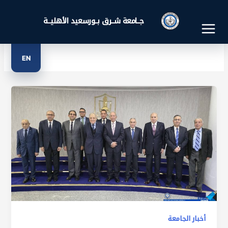
خطي
لى
جــامعة شــرق بــورسعيد الأهليــة
مجلس الأمناء
لمحتوى
EN
أخبار الجامعة