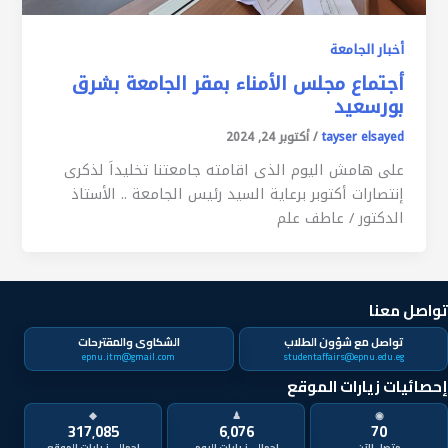
أخبار الجامعة
أجتماع مجلس الأمناء بمقر الجامعة بشرق
بورسعيد
tayser elsayed
/
أكتوبر 24, 2024
على هامش اليوم الذى اقامته جامعتنا تخليداَ لذكرى
إنتصارات أكتوبر برعاية السيد رئيس الجامعة .. الأستاذ
الدكتور / عاطف علم
تواصل معنا
تواصل مع شؤون الطلاب
الشكاوى والمقترحات
epnu.itm@gmail.com
studentaffairs@epnu.edu.eg
إحصائيات زيارات الموقع
◆
♟
◉
317٬085
6٬076
70
متصل الآن