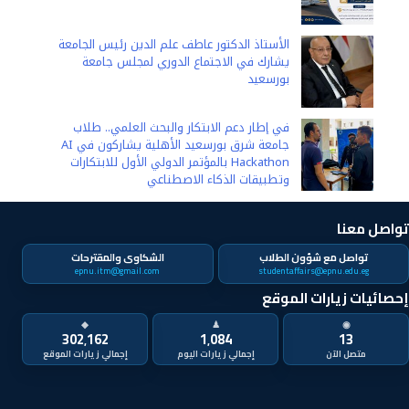
الأستاذ الدكتور عاطف علم الدين رئيس الجامعة
يشارك في الاجتماع الدوري لمجلس جامعة
بورسعيد
في إطار دعم الابتكار والبحث العلمي.. طلاب
جامعة شرق بورسعيد الأهلية يشاركون في AI
Hackathon بالمؤتمر الدولي الأول للابتكارات
وتطبيقات الذكاء الاصطناعي
تواصل معنا
تواصل مع شؤون الطلاب
الشكاوى والمقترحات
epnu.itm@gmail.com
studentaffairs@epnu.edu.eg
إحصائيات زيارات الموقع
◆
♟
◉
302٬162
1٬084
13
متصل الآن