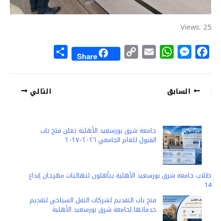
Views: 25
S
C
E
W
M
F
Share
h
o
m
h
e
a
a
p
a
a
s
c
السابق
التالي
r
y
i
t
s
e
e
L
l
s
e
b
i
A
n
o
جامعة شرق بورسعيد الأهلية تعلن فتح باب
n
p
g
o
القبول للعام الجامعي ٢٠٢٦–٢٠٢٧
k
p
e
k
r
طلاب جامعة شرق بورسعيد الأهلية يتأهلون لنهائيات مهرجان إبداع
14
فتح باب التقديم لشركات النقل السياحي لتقديم
خدماتها لجامعة شرق بورسعيد الأهلية