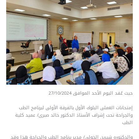
r
y
i
t
s
e
e
L
l
s
e
b
i
A
n
o
n
p
g
o
k
p
e
k
r
حيث عُقد اليوم الأحد الموافق 27/10/2024
إمتحانات العملى البلوك الأول بالفرقة الأولى لبرنامح الطب
والجراحة تحت إشراف الأستاذ الدكتور خالد صبرى/ عميد كلية
الطب
والدكتوره شيرين الخولى/ مدير برنامج الطب والجراحة هذا وقد