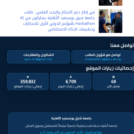
في إطار دعم الابتكار والبحث العلمي.. طلاب
جامعة شرق بورسعيد الأهلية يشاركون في AI
Hackathon بالمؤتمر الدولي الأول للابتكارات
وتطبيقات الذكاء الاصطناعي
تواصل معنا
تواصل مع شؤون الطلاب
الشكاوى والمقترحات
epnu.itm@gmail.com
studentaffairs@epnu.edu.eg
إحصائيات زيارات الموقع
◆
♟
◉
359٬832
6٬709
49
متصل الآن
جامعة شرق بورسعيد الأهلية
جامعة أهلية حديثة تقدم تعليماً جامعياً مرتبطاً بالمستقبل وسوق العمل.
مواعيدالعمل:
الأحد-الخميس من 9ص وحتى 3 م