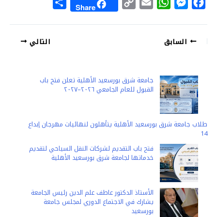
S
C
E
W
M
F
Share
h
o
m
h
e
a
a
p
a
a
s
c
السابق
التالي
r
y
i
t
s
e
e
L
l
s
e
b
i
A
n
o
جامعة شرق بورسعيد الأهلية تعلن فتح باب
n
p
g
o
القبول للعام الجامعي ٢٠٢٦–٢٠٢٧
k
p
e
k
r
طلاب جامعة شرق بورسعيد الأهلية يتأهلون لنهائيات مهرجان إبداع
14
فتح باب التقديم لشركات النقل السياحي لتقديم
خدماتها لجامعة شرق بورسعيد الأهلية
الأستاذ الدكتور عاطف علم الدين رئيس الجامعة
يشارك في الاجتماع الدوري لمجلس جامعة
بورسعيد