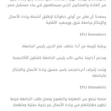
r
y
i
t
s
e
من القادة والمبتكرين الذين سيساهمون في بناء مستقبل مصر .
e
L
l
s
e
b
i
A
n
o
يسعدنا
أن نعلن عن أولي خطواتنا لإطلاق أنشطة ريادة الأعمال
n
p
g
o
والإبتكار بجامعة شرق بورسعيد الأهلية
k
p
e
k
EPU Innovators
r
برعاية كريمة من أ.د/ عاطف علم الدين، رئيس الجامعة،
وبدعم أ.د/رشا عناني، نائب رئيس الجامعة للشئون الأكاديمية
وتحت إشراف أ.م.د/محمد ياسر، منسق ريادة الأعمال والابتكار
بالجامعة
EPU Innovators
منصة تجمع بين المعرفة والطموح وتمنح طلاب الجامعة فرصة
تطوير مهاراتهم في ريادة الأعمال عبر تجربة عملية وملهمة.