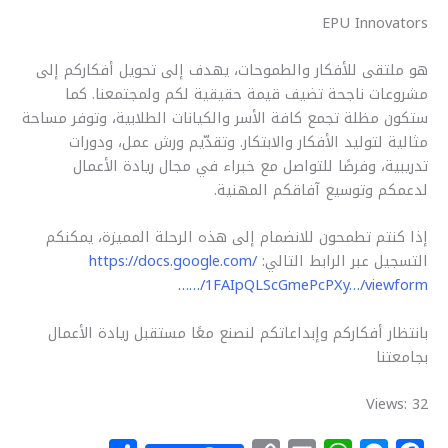
EPU Innovators
هو ملتقى للأفكار والطموحات، يهدف إلى تحويل أفكاركم إلى
مشروعات ناجحة تضيف قيمة حقيقية لكم ولمجتمعنا. كما
ستكون مظلة تجمع كافة الأسر والكيانات الطلابية، وتوفر مساحة
مثالية لتوليد الأفكار والابتكار. وتقدّيم ورش عمل، ودورات
تدريبية، وفرصًا للتواصل مع خبراء في مجال ريادة الأعمال
لدعمكم وتوسيع آفاقكم المهنية.
إذا كنتم تطمحون للانضمام إلى هذه الرحلة المميزة، يمكنكم
التسجيل عبر الرابط التالي:
https://docs.google.com/
…/1FAIpQLScGmePcPXy…/viewform…
بانتظار أفكاركم وإبداعاتكم لنصنع معًا مستقبل ريادة الأعمال
بجامعتنا
Views: 32