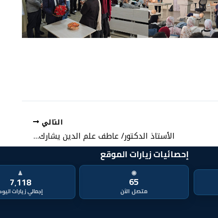
التالي
الأستاذ الدكتور/ عاطف علم الدين يشارك في اجتماع مجلس الجامعات الأهلية.. والتأكيد على تعزيز الشراكات الدولية والتميز الأكاديمي
إحصائيات زيارات الموقع
◉
♟
65
7٬118
متصل الآن