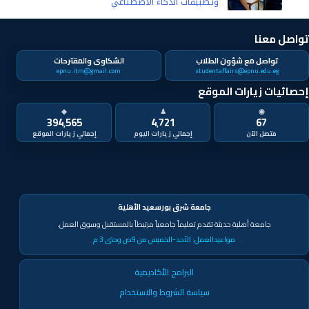
وتطبيقات الذكاء الاصطناعي
تواصل معنا
تواصل مع شؤون الطلاب
الشكاوى والمقترحات
epnu.itm@gmail.com
studentaffairs@epnu.edu.eg
إحصائيات زيارات الموقع
◆
♟
◉
394٬565
4٬721
67
متصل الآن
جامعة شرق بورسعيد الأهلية
جامعة أهلية حديثة تقدم تعليماً جامعياً مرتبطاً بالمستقبل وسوق العمل.
مواعيدالعمل:
الأحد-الخميس من 9ص وحتى 3 م
البرامج الأكاديمية
سياسة الشروط والاستخدام