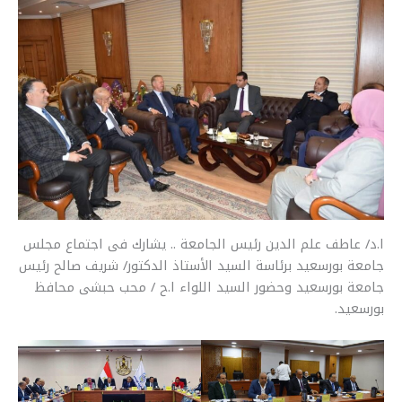
r
y
i
t
s
e
e
L
l
s
e
b
i
A
n
o
n
p
g
o
k
p
e
k
r
ا.د/ عاطف علم الدين رئيس الجامعة .. يشارك فى اجتماع مجلس
جامعة بورسعيد برئاسة السيد الأستاذ الدكتور/ شريف صالح رئيس
جامعة بورسعيد وحضور السيد اللواء ا.ح / محب حبشى محافظ
بورسعيد.