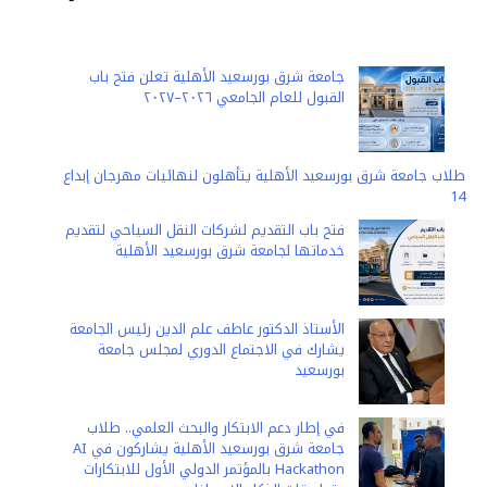
e
L
l
s
e
b
i
A
n
o
جامعة شرق بورسعيد الأهلية تعلن فتح باب
n
p
g
o
القبول للعام الجامعي ٢٠٢٦–٢٠٢٧
k
p
e
k
r
طلاب جامعة شرق بورسعيد الأهلية يتأهلون لنهائيات مهرجان إبداع
14
فتح باب التقديم لشركات النقل السياحي لتقديم
خدماتها لجامعة شرق بورسعيد الأهلية
الأستاذ الدكتور عاطف علم الدين رئيس الجامعة
يشارك في الاجتماع الدوري لمجلس جامعة
بورسعيد
في إطار دعم الابتكار والبحث العلمي.. طلاب
جامعة شرق بورسعيد الأهلية يشاركون في AI
Hackathon بالمؤتمر الدولي الأول للابتكارات