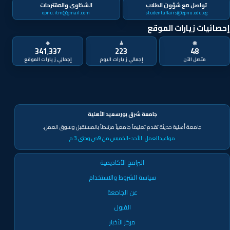
تواصل مع شؤون الطلاب
الشكاوى والمقترحات
epnu.itm@gmail.com
studentaffairs@epnu.edu.eg
إحصائيات زيارات الموقع
◆
♟
◉
341٬337
223
48
متصل الآن
جامعة شرق بورسعيد الأهلية
جامعة أهلية حديثة تقدم تعليماً جامعياً مرتبطاً بالمستقبل وسوق العمل.
مواعيدالعمل:
الأحد-الخميس من 9ص وحتى 3 م
البرامج الأكاديمية
سياسة الشروط والاستخدام
عن الجامعة
القبول
مركز الأخبار