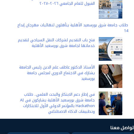
n
p
g
o
القبول للعام الجامعي ٢٠٢٦–٢٠٢٧
k
p
e
k
r
طلاب جامعة شرق بورسعيد الأهلية يتأهلون لنهائيات مهرجان إبداع
14
فتح باب التقديم لشركات النقل السياحي لتقديم
خدماتها لجامعة شرق بورسعيد الأهلية
الأستاذ الدكتور عاطف علم الدين رئيس الجامعة
يشارك في الاجتماع الدوري لمجلس جامعة
بورسعيد
في إطار دعم الابتكار والبحث العلمي.. طلاب
جامعة شرق بورسعيد الأهلية يشاركون في AI
Hackathon بالمؤتمر الدولي الأول للابتكارات
وتطبيقات الذكاء الاصطناعي
تواصل معنا