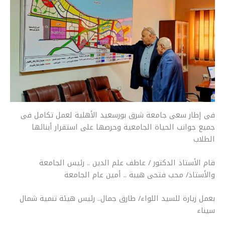
r
y
i
t
s
e
e
L
l
s
e
b
i
A
n
o
n
p
g
o
k
p
e
k
r
فى إطار سعى جامعة شرق بورسعيد الأهلية لعمل تكامل فى
جميع جوانب الحياة الجامعية وحرصها على استقرار أبنائها
الطلاب
قام الأستاذ الدكتور / عاطف علم الدين .. رئيس الجامعة
والأستاذ/ محب فتحى هيبة .. أمين عام الجامعة
بعمل زيارة للسيد اللواء/ طارق جمال.. رئيس هيئة تنمية شمال
سيناء